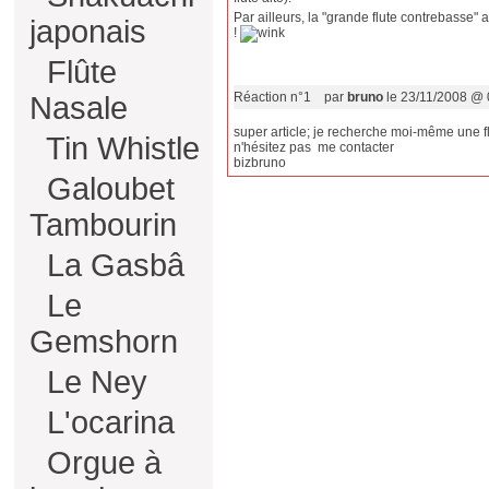
Par ailleurs, la "grande flute contrebasse
japonais
!
Flûte
Réaction n°1
par
bruno
le 23/11/2008 @ 
Nasale
super article; je recherche moi-même une f
Tin Whistle
n'hésitez pas me contacter
bizbruno
Galoubet
Tambourin
La Gasbâ
Le
Gemshorn
Le Ney
L'ocarina
Orgue à