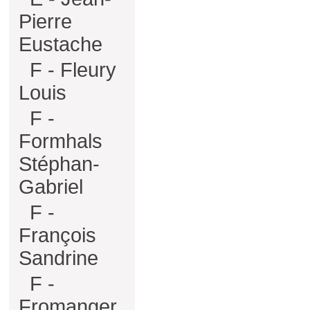
Pierre
Eustache
F - Fleury
Louis
F -
Formhals
Stéphan-
Gabriel
F -
François
Sandrine
F -
Fromanger