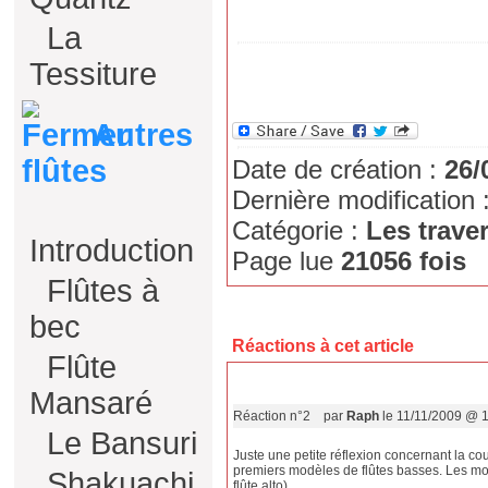
La
Tessiture
Autres
flûtes
Date de création :
26/
Dernière modification 
Catégorie :
Les trave
Introduction
Page lue
21056 fois
Flûtes à
bec
Réactions à cet article
Flûte
Mansaré
Réaction n°2
par
Raph
le 11/11/2009 @ 
Le Bansuri
Juste une petite réflexion concernant la cou
premiers modèles de flûtes basses. Les mo
Shakuachi
flûte alto).