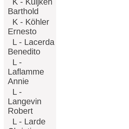
K - Kuijken
Barthold
K - Köhler
Ernesto
L - Lacerda
Benedito
L -
Laflamme
Annie
L -
Langevin
Robert
L - Larde