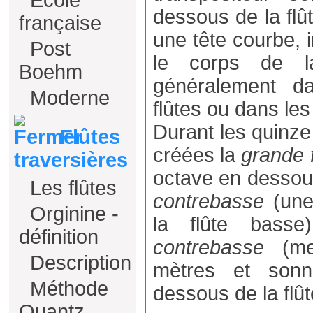
Ecole
dessous de la flû
française
une tête courbe, i
Post
le corps de la
Boehm
généralement d
Moderne
flûtes ou dans le
Durant les quinze
Flûtes
créées la
grande 
traversières
octave en dessous 
Les flûtes
contrebasse
(une
Orginine -
la flûte bass
définition
contrebasse
(mes
Description
mètres et son
Méthode
dessous de la flûte
Quantz