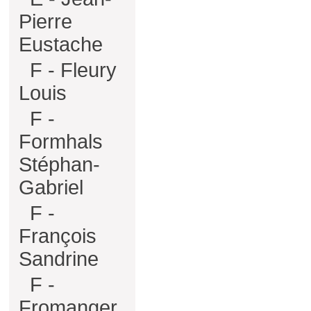
Pierre
Eustache
F - Fleury
Louis
F -
Formhals
Stéphan-
Gabriel
F -
François
Sandrine
F -
Fromanger