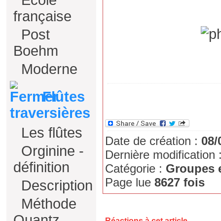
Ecole
française
Post
Boehm
Moderne
Flûtes
traversières
Les flûtes
Date de création :
08/
Orginine -
Dernière modification 
définition
Catégorie :
Groupes 
Page lue
8627 fois
Description
Méthode
Quantz
Réactions à cet article