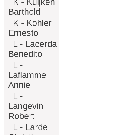
K - Kuijken
Barthold
K - Köhler
Ernesto
L - Lacerda
Benedito
L -
Laflamme
Annie
L -
Langevin
Robert
L - Larde