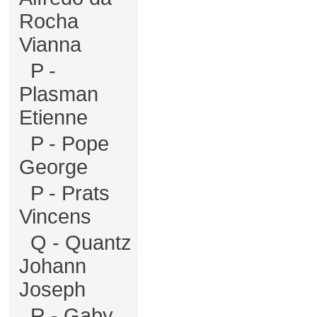
Rocha
Vianna
P -
Plasman
Etienne
P - Pope
George
P - Prats
Vincens
Q - Quantz
Johann
Joseph
R - Gaby