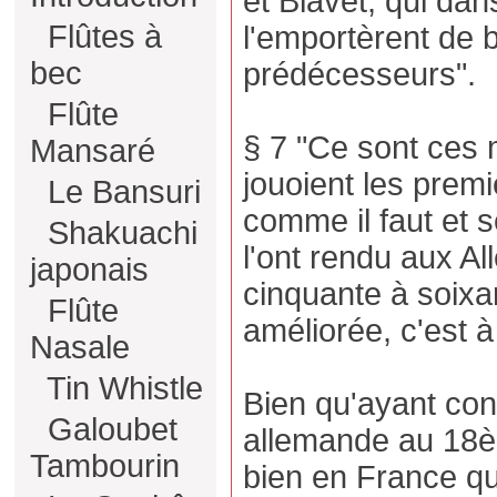
et Blavet, qui dan
Flûtes à
l'emportèrent de 
bec
prédécesseurs".
Flûte
§ 7 "Ce sont ces 
Mansaré
jouoient les premi
Le Bansuri
comme il faut et s
Shakuachi
l'ont rendu aux A
japonais
cinquante à soixa
Flûte
améliorée, c'est à
Nasale
Tin Whistle
Bien qu'ayant con
Galoubet
allemande au 18èm
Tambourin
bien en France qu