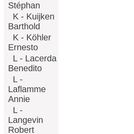
Stéphan
K - Kuijken
Barthold
K - Köhler
Ernesto
L - Lacerda
Benedito
L -
Laflamme
Annie
L -
Langevin
Robert