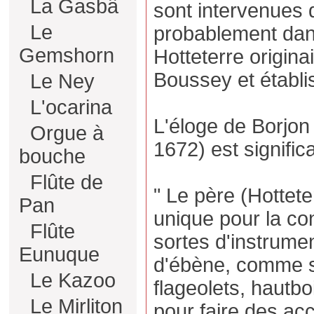
La Gasbâ
sont intervenues d
Le
probablement dans
Gemshorn
Hotteterre origin
Boussey et établis
Le Ney
L'ocarina
L'éloge de Borjon 
Orgue à
1672) est significa
bouche
Flûte de
" Le père (Hottet
Pan
unique pour la co
Flûte
sortes d'instrumen
Eunuque
d'ébène, comme so
Le Kazoo
flageolets, hautbo
Le Mirliton
pour faire des acc