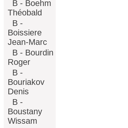
B - Boehm
Théobald
B -
Boissiere
Jean-Marc
B - Bourdin
Roger
B -
Bouriakov
Denis
B -
Boustany
Wissam