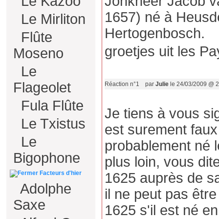
Jonkheer Jacob v
Le Kazoo
1657) né à Heusde
Le Mirliton
Hertogenbosch.
Flûte
groetjes uit les P
Moseno
Le
Flageolet
Réaction n°1
par
Julie
le 24/03/2009 @ 2
Fula Flûte
Je tiens à vous sig
Le Txistus
est surement faux 
Le
probablement né l
Bigophone
plus loin, vous dit
Facteurs d'hier
1625 auprès de sa
Adolphe
il ne peut pas êtr
Saxe
1625 s'il est né e