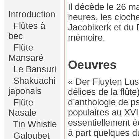
Il décède le 26 m
Introduction
heures, les cloch
Flûtes à
Jacobikerk et du
bec
mémoire.
Flûte
Mansaré
Oeuvres
Le Bansuri
Shakuachi
« Der Fluyten Lust
japonais
délices de la flût
d’anthologie de p
Flûte
populaires au XVII
Nasale
essentiellement éc
Tin Whistle
à part quelques d
Galoubet