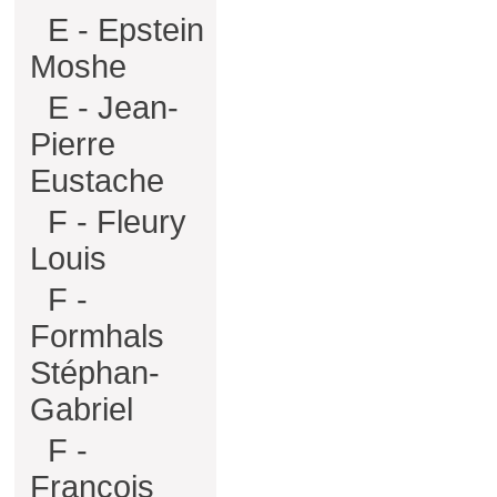
E - Epstein
Moshe
E - Jean-
Pierre
Eustache
F - Fleury
Louis
F -
Formhals
Stéphan-
Gabriel
F -
François