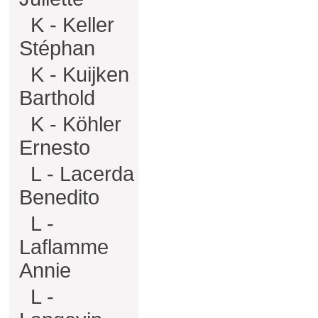
K - Keller
Stéphan
K - Kuijken
Barthold
K - Köhler
Ernesto
L - Lacerda
Benedito
L -
Laflamme
Annie
L -