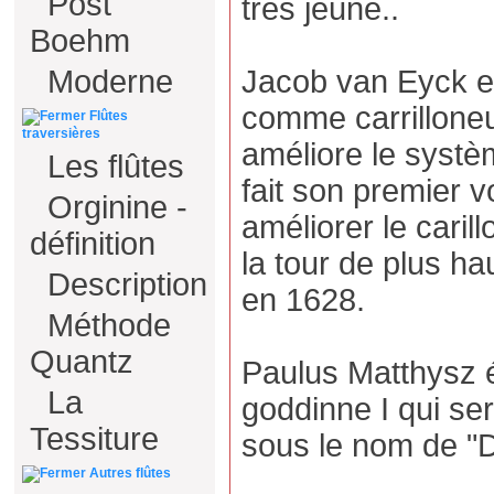
Post
très jeune..
Boehm
Jacob van Eyck e
Moderne
comme carrilloneu
Flûtes
traversières
améliore le syst
Les flûtes
fait son premier 
Orginine -
améliorer le carill
définition
la tour de plus h
Description
en 1628.
Méthode
Quantz
Paulus Matthysz é
La
goddinne I qui ser
Tessiture
sous le nom de "D
Autres flûtes