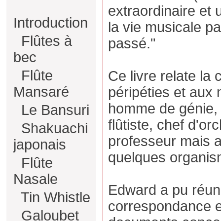
extraordinaire et 
Introduction
la vie musicale pa
Flûtes à
passé."
bec
Flûte
Ce livre relate la 
Mansaré
péripéties et aux 
homme de génie, i
Le Bansuri
flûtiste, chef d'o
Shakuachi
professeur mais a
japonais
quelques organis
Flûte
Nasale
Edward a pu réuni
Tin Whistle
correspondance 
Galoubet