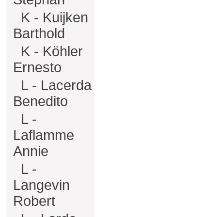
K - Kuijken
Barthold
K - Köhler
Ernesto
L - Lacerda
Benedito
L -
Laflamme
Annie
L -
Langevin
Robert