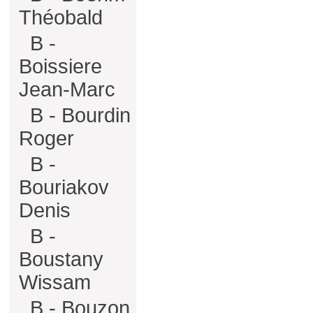
Théobald
B -
Boissiere
Jean-Marc
B - Bourdin
Roger
B -
Bouriakov
Denis
B -
Boustany
Wissam
B - Bouzon