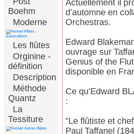
Post
Actuellement il pro
Boehm
d'automne en colla
Orchestras.
Moderne
Flûtes
traversières
Edward Blakeman 
Les flûtes
ouvrage sur Taffan
Orginine -
Genius of the Flute
définition
disponible en Fra
Description
Méthode
Ce qu'Edward BL
Quantz
:
La
Tessiture
"Le flûtiste et che
Paul Taffanel (184
Autres flûtes