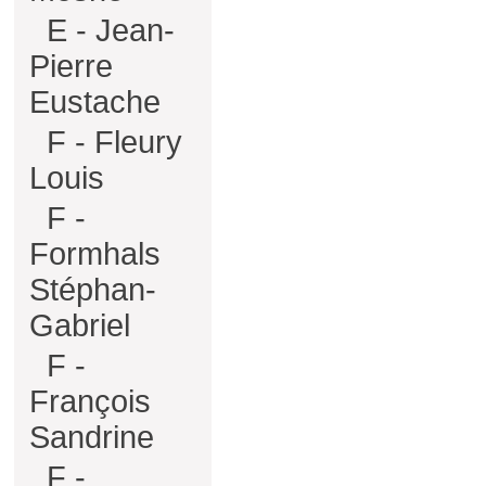
E - Jean-
Pierre
Eustache
F - Fleury
Louis
F -
Formhals
Stéphan-
Gabriel
F -
François
Sandrine
F -