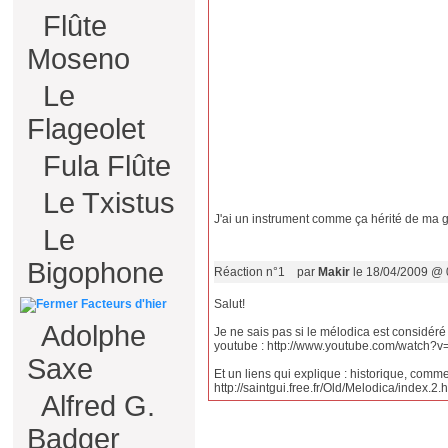
Flûte
Moseno
Le
Flageolet
Fula Flûte
Le Txistus
J'ai un instrument comme ça hérité de ma g
Le
Bigophone
Réaction n°1
par
Makir
le 18/04/2009 @ 
Facteurs d'hier
Salut!
Adolphe
Je ne sais pas si le mélodica est considéré 
youtube : http://www.youtube.com/watch?
Saxe
Et un liens qui explique : historique, comment
http://saintgui.free.fr/Old/Melodica/index.2.
Alfred G.
Badger