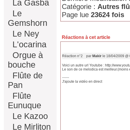
La Gasbâ
Catégorie :
Autres fl
Le
Page lue
23624 fois
Gemshorn
Le Ney
Réactions à cet article
L'ocarina
Orgue à
Réaction n°2
par
Makir
le 18/04/2009 @ 
bouche
Voici un autre url Youtube : http://www.y
Le son de ce melodica est meilleur.(moins 
Flûte de
------
J'ajoute la vidéo en direct
Pan
Flûte
Eunuque
Le Kazoo
Le Mirliton