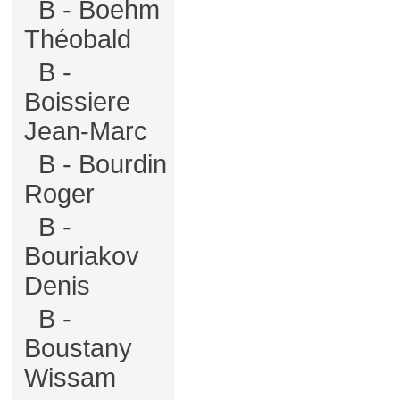
B - Boehm
Théobald
B -
Boissiere
Jean-Marc
B - Bourdin
Roger
B -
Bouriakov
Denis
B -
Boustany
Wissam