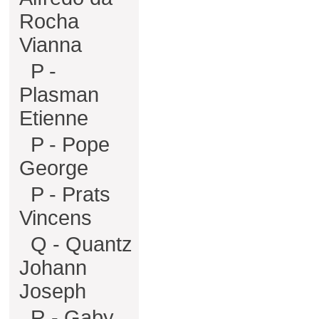
Rocha
Vianna
P -
Plasman
Etienne
P - Pope
George
P - Prats
Vincens
Q - Quantz
Johann
Joseph
R - Gaby