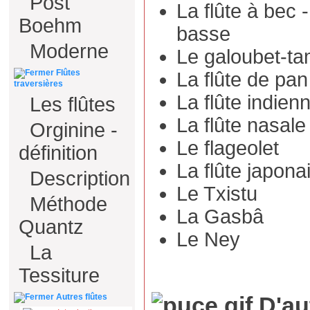
Post
La flûte à bec -
Boehm
basse
Moderne
Le galoubet-ta
Flûtes
La flûte de pan
traversières
La flûte indien
Les flûtes
La flûte nasale
Orginine -
Le flageolet
définition
La flûte japona
Description
Le Txistu
Méthode
La Gasbâ
Quantz
Le Ney
La
Tessiture
Autres flûtes
D'au