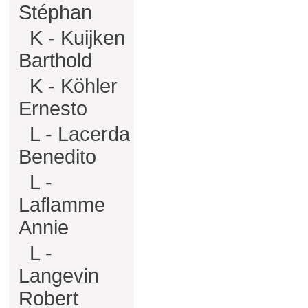
Stéphan
K - Kuijken
Barthold
K - Köhler
Ernesto
L - Lacerda
Benedito
L -
Laflamme
Annie
L -
Langevin
Robert